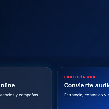
FACTORÍA 360
nline
Convierte audi
 negocios y campañas
Estrategia, contenido y