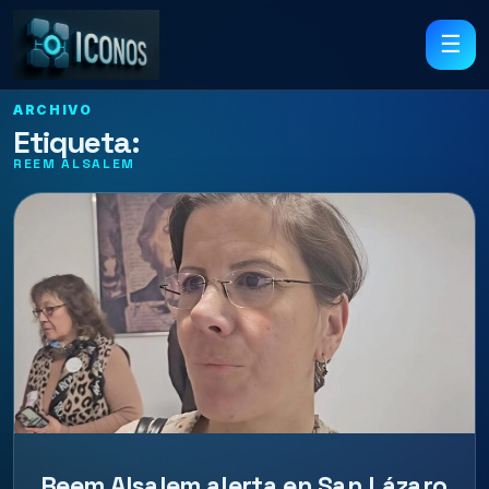
☰
ARCHIVO
Etiqueta:
REEM ALSALEM
Reem Alsalem alerta en San Lázaro