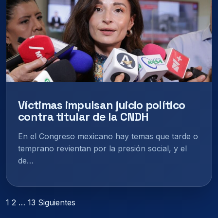
Víctimas impulsan juicio político
contra titular de la CNDH
En el Congreso mexicano hay temas que tarde o
temprano revientan por la presión social, y el
de…
Paginación
1
2
…
13
Siguientes