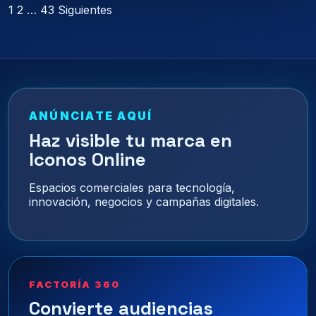
Paginación
1
2
…
43
Siguientes
de
entradas
ANÚNCIATE AQUÍ
Haz visible tu marca en
Iconos Online
Espacios comerciales para tecnología,
innovación, negocios y campañas digitales.
FACTORÍA 360
Convierte audiencias