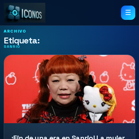
☰
ARCHIVO
Etiqueta:
SANRIO
¡Fin de una era en Sanrio! La mujer