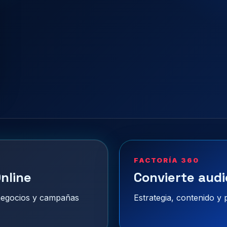
FACTORÍA 360
nline
Convierte audi
 negocios y campañas
Estrategia, contenido y