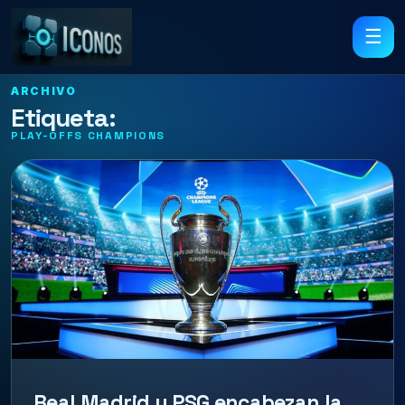
☰
ARCHIVO
Etiqueta:
PLAY-OFFS CHAMPIONS
Real Madrid y PSG encabezan la