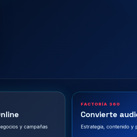
FACTORÍA 360
nline
Convierte audi
 negocios y campañas
Estrategia, contenido y