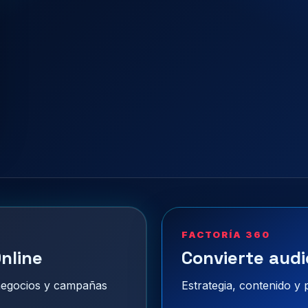
FACTORÍA 360
nline
Convierte audi
 negocios y campañas
Estrategia, contenido y