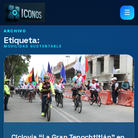
☰
ARCHIVO
Etiqueta:
MOVILIDAD SUSTENTABLE
Ciclovía “La Gran Tenochtitlán” en