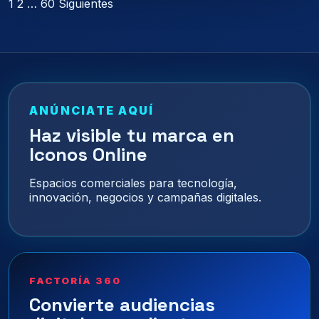
Paginación
1
2
…
60
Siguientes
de
entradas
ANÚNCIATE AQUÍ
Haz visible tu marca en
Iconos Online
Espacios comerciales para tecnología,
innovación, negocios y campañas digitales.
FACTORÍA 360
Convierte audiencias