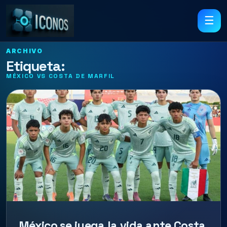
☰
ARCHIVO
Etiqueta:
MÉXICO VS COSTA DE MARFIL
México se juega la vida ante Costa