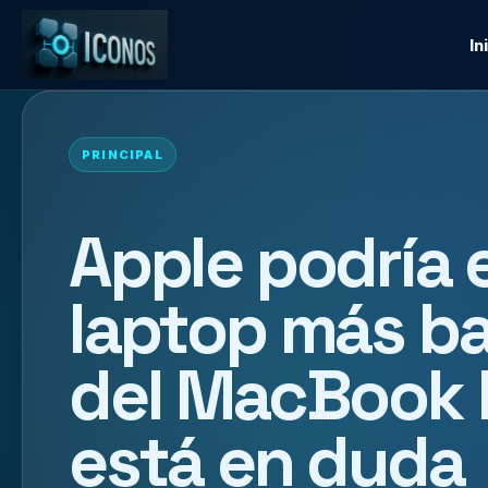
In
PRINCIPAL
Apple podría e
laptop más bar
del MacBook 
está en duda