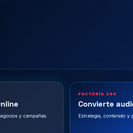
FACTORÍA 360
nline
Convierte audi
 negocios y campañas
Estrategia, contenido y