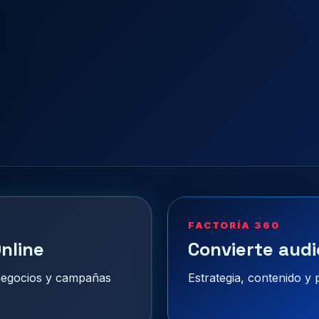
FACTORÍA 360
nline
Convierte audi
 negocios y campañas
Estrategia, contenido y