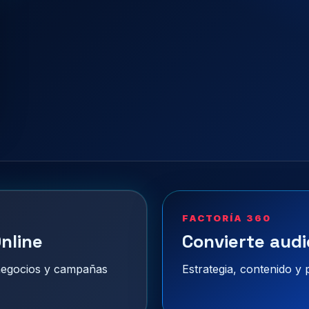
FACTORÍA 360
nline
Convierte audi
 negocios y campañas
Estrategia, contenido y