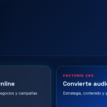
FACTORÍA 360
nline
Convierte audi
 negocios y campañas
Estrategia, contenido y