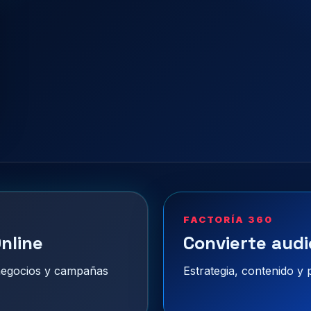
FACTORÍA 360
nline
Convierte audi
 negocios y campañas
Estrategia, contenido y