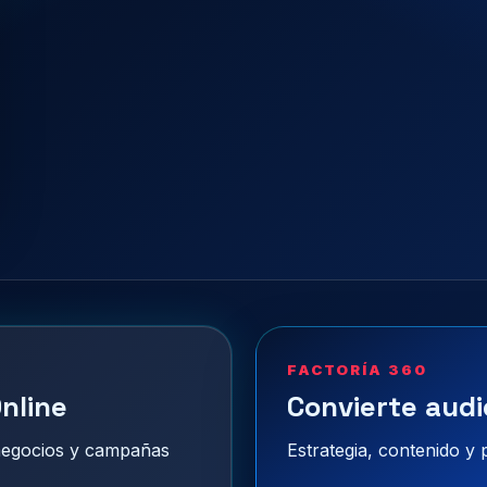
FACTORÍA 360
nline
Convierte audi
 negocios y campañas
Estrategia, contenido y