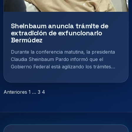
Sheinbaum anuncia trámite de
extradición de exfuncionario
Bermúdez
Durante la conferencia matutina, la presidenta
Claudia Sheinbaum Pardo informó que el
Gobierno Federal está agilizando los trámites…
Paginación
Anteriores
1
…
3
4
de
entradas