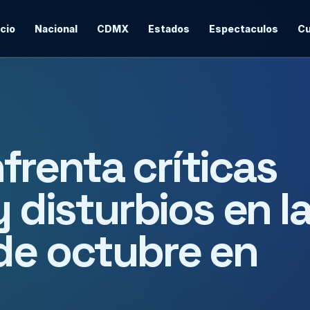
icio
Nacional
CDMX
Estados
Espectaculos
Cu
renta críticas
y disturbios en l
de octubre en