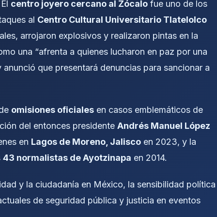
 El
centro joyero cercano al Zócalo
fue uno de los
taques al
Centro Cultural Universitario Tlatelolco
es, arrojaron explosivos y realizaron pintas en la
como una “afrenta a quienes lucharon en paz por una
y anunció que presentará denuncias para sancionar a
 de
omisiones oficiales
en casos emblemáticos de
cción del entonces presidente
Andrés Manuel López
venes en
Lagos de Moreno, Jalisco
en 2023, y la
s
43 normalistas de Ayotzinapa
en 2014.
idad y la ciudadanía en México, la sensibilidad política
actuales de seguridad pública y justicia en eventos