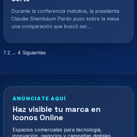
Durante la conferencia matutina, la presidenta
Claudia Sheinbaum Pardo puso sobre la mesa
una comparación que buscó ser…
Paginación
1
2
…
4
Siguientes
de
entradas
ANÚNCIATE AQUÍ
Haz visible tu marca en
Iconos Online
Espacios comerciales para tecnología,
innovación, negocios y campañas digitales.