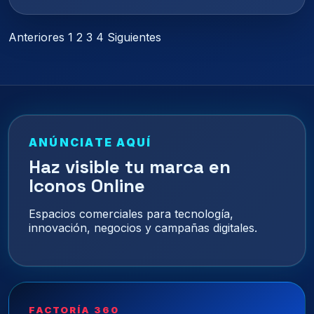
Paginación
Anteriores
1
2
3
4
Siguientes
de
entradas
ANÚNCIATE AQUÍ
Haz visible tu marca en
Iconos Online
Espacios comerciales para tecnología,
innovación, negocios y campañas digitales.
FACTORÍA 360