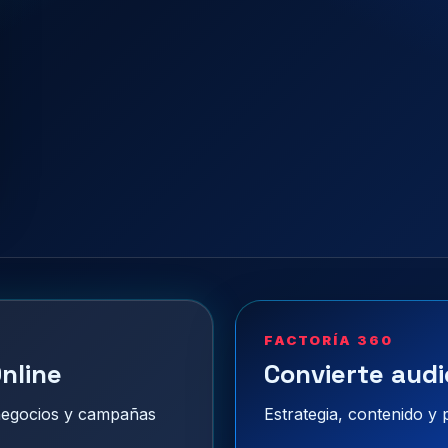
FACTORÍA 360
nline
Convierte audi
 negocios y campañas
Estrategia, contenido y