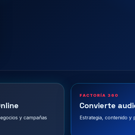
FACTORÍA 360
nline
Convierte audi
 negocios y campañas
Estrategia, contenido y