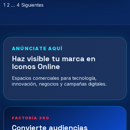
Paginación
1
2
…
4
Siguientes
de
entradas
ANÚNCIATE AQUÍ
Haz visible tu marca en
Iconos Online
Espacios comerciales para tecnología,
innovación, negocios y campañas digitales.
FACTORÍA 360
Convierte audiencias