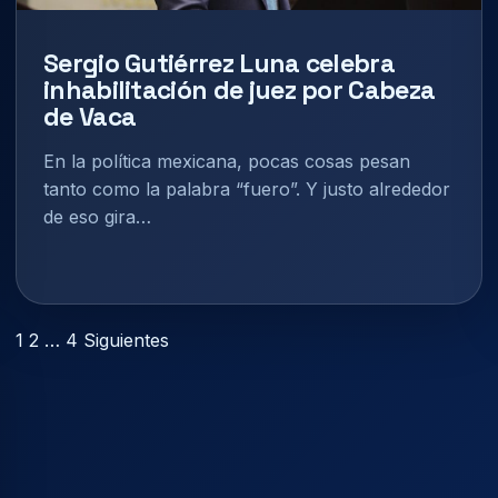
Sergio Gutiérrez Luna celebra
inhabilitación de juez por Cabeza
de Vaca
En la política mexicana, pocas cosas pesan
tanto como la palabra “fuero”. Y justo alrededor
de eso gira…
Paginación
1
2
…
4
Siguientes
de
entradas