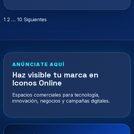
Paginación
1
2
…
10
Siguientes
de
entradas
ANÚNCIATE AQUÍ
Haz visible tu marca en
Iconos Online
Espacios comerciales para tecnología,
innovación, negocios y campañas digitales.