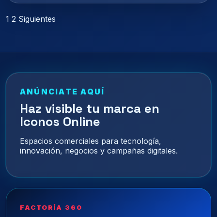
Paginación
1
2
Siguientes
de
entradas
ANÚNCIATE AQUÍ
Haz visible tu marca en
Iconos Online
Espacios comerciales para tecnología,
innovación, negocios y campañas digitales.
FACTORÍA 360