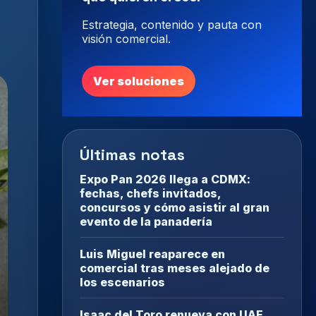
Estrategia, contenido y pauta con
visión comercial.
Ver soluciones
Últimas notas
Expo Pan 2026 llega a CDMX:
fechas, chefs invitados,
concursos y cómo asistir al gran
evento de la panadería
Luis Miguel reaparece en
comercial tras meses alejado de
los escenarios
Isaac del Toro renueva con UAE