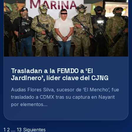
Trasladan a la FEMDO a ‘El
Jardinero’, líder clave del CJNG
Audias Flores Silva, sucesor de ‘El Mencho’, fue
trasladado a CDMX tras su captura en Nayarit
por elementos…
Paginación
1
2
…
13
Siguientes