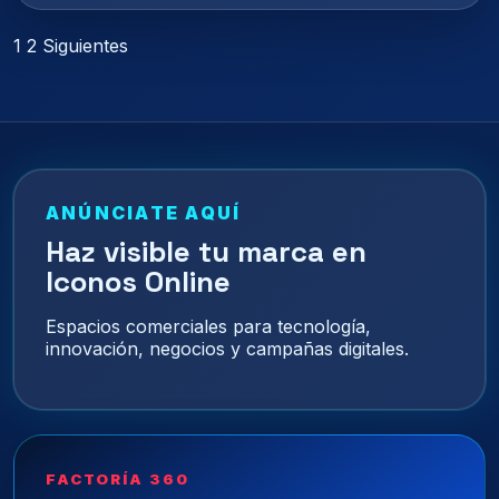
Paginación
1
2
Siguientes
de
entradas
ANÚNCIATE AQUÍ
Haz visible tu marca en
Iconos Online
Espacios comerciales para tecnología,
innovación, negocios y campañas digitales.
FACTORÍA 360