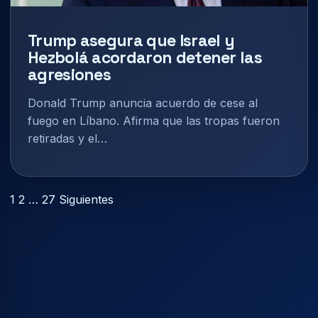
Trump asegura que Israel y
Hezbolá acordaron detener las
agresiones
Donald Trump anuncia acuerdo de cese al
fuego en Líbano. Afirma que las tropas fueron
retiradas y el…
Paginación
1
2
…
27
Siguientes
de
entradas