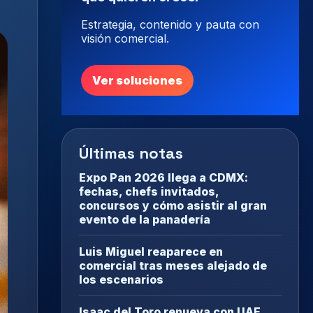
Estrategia, contenido y pauta con
visión comercial.
Ver soluciones
Últimas notas
Expo Pan 2026 llega a CDMX:
fechas, chefs invitados,
concursos y cómo asistir al gran
evento de la panadería
Luis Miguel reaparece en
comercial tras meses alejado de
los escenarios
Isaac del Toro renueva con UAE