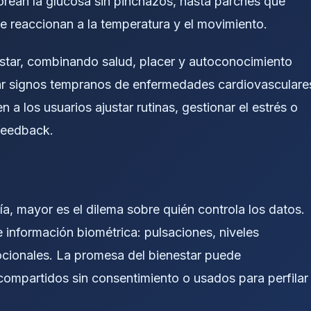
orean la glucosa sin pinchazos, hasta parches que
ue reaccionan a la temperatura y el movimiento.
estar, combinando salud, placer y autoconocimiento
ar signos tempranos de enfermedades cardiovasculare
n a los usuarios ajustar rutinas, gestionar el estrés o
feedback.
a, mayor es el dilema sobre quién controla los datos.
nformación biométrica: pulsaciones, niveles
cionales. La promesa del bienestar puede
 compartidos sin consentimiento o usados para perfilar