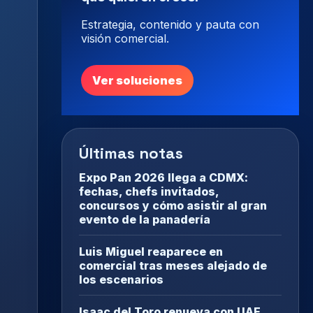
Estrategia, contenido y pauta con
visión comercial.
Ver soluciones
Últimas notas
Expo Pan 2026 llega a CDMX:
fechas, chefs invitados,
concursos y cómo asistir al gran
evento de la panadería
Luis Miguel reaparece en
comercial tras meses alejado de
los escenarios
Isaac del Toro renueva con UAE