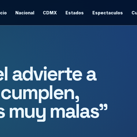
icio
Nacional
CDMX
Estados
Espectaculos
Cu
l advierte a
 cumplen,
s muy malas”