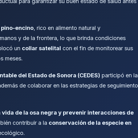
ductual para garantizar su buen estado de salud antes
 pino-encino
, rico en alimento natural y
anos y de la frontera, lo que brinda condiciones
colocó un
collar satelital
con el fin de monitorear sus
os meses.
entable del Estado de Sonora (CEDES)
participó en la
, además de colaborar en las estrategias de seguimiento
 vida de la osa negra y prevenir interacciones de
bién contribuir a la
conservación de la especie en
ecológico.