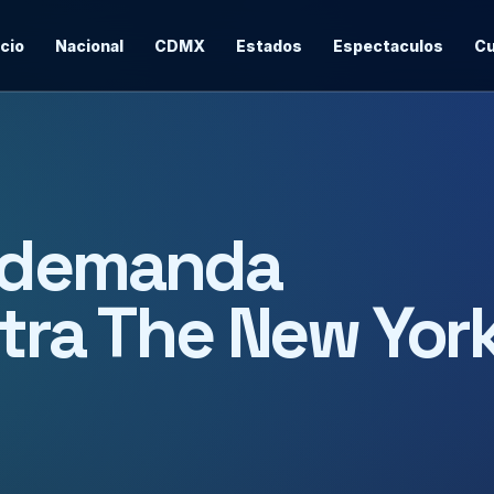
icio
Nacional
CDMX
Estados
Espectaculos
Cu
 demanda
ntra The New Yor