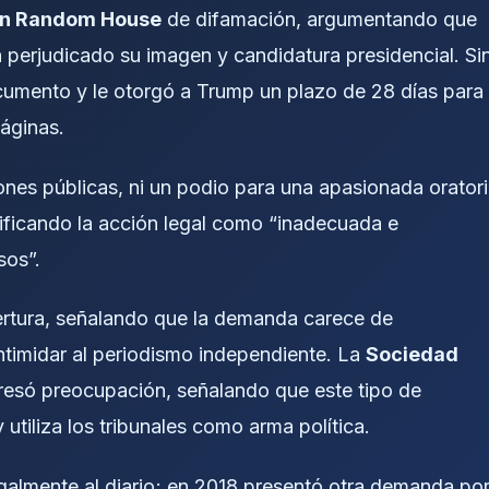
in Random House
de difamación, argumentando que
n perjudicado su imagen y candidatura presidencial. Si
documento y le otorgó a Trump un plazo de 28 días para
páginas.
es públicas, ni un podio para una apasionada orator
calificando la acción legal como “inadecuada e
sos”.
rtura, señalando que la demanda carece de
timidar al periodismo independiente. La
Sociedad
esó preocupación, señalando que este tipo de
utiliza los tribunales como arma política.
galmente al diario; en 2018 presentó otra demanda po