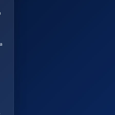
n
ia
r