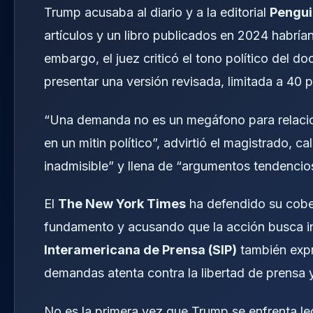
Trump acusaba al diario y a la editorial
Pengu
artículos y un libro publicados en 2024 habría
embargo, el juez criticó el tono político del 
presentar una versión revisada, limitada a 40 
“Una demanda no es un megáfono para relacion
en un mitin político”, advirtió el magistrado, 
inadmisible” y llena de “argumentos tendencio
El
The New York Times
ha defendido su cobe
fundamento y acusando que la acción busca in
Interamericana de Prensa (SIP)
también expr
demandas atenta contra la libertad de prensa y 
No es la primera vez que Trump se enfrenta le