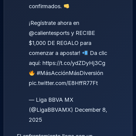
confirmados.
¡Regístrate ahora en
@calientesports
y RECIBE
$1,000 DE REGALO para
comenzar a apostar!
Da clic
aquí:
https://t.co/ydZDyHj3Cg
#MásAcciónMásDiversión
pic.twitter.com/E8HffR77Ft
— Liga BBVA MX
(@LigaBBVAMX)
December 8,
2025