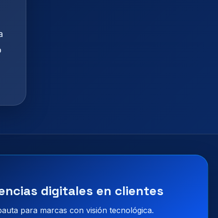
a
o
encias digitales en clientes
 pauta para marcas con visión tecnológica.