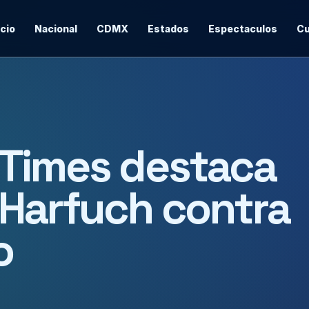
icio
Nacional
CDMX
Estados
Espectaculos
Cu
 Times destaca
 Harfuch contra
o