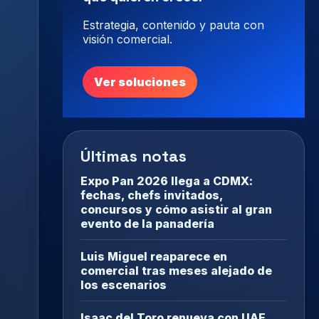
Estrategia, contenido y pauta con
visión comercial.
Ver soluciones
Últimas notas
Expo Pan 2026 llega a CDMX:
fechas, chefs invitados,
concursos y cómo asistir al gran
evento de la panadería
Luis Miguel reaparece en
comercial tras meses alejado de
los escenarios
Isaac del Toro renueva con UAE