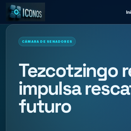
In
CÁMARA DE SENADORES
Tezcotzingo r
impulsa resca
futuro