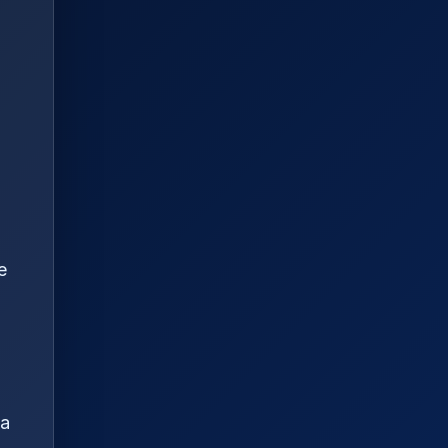
o
e
ja