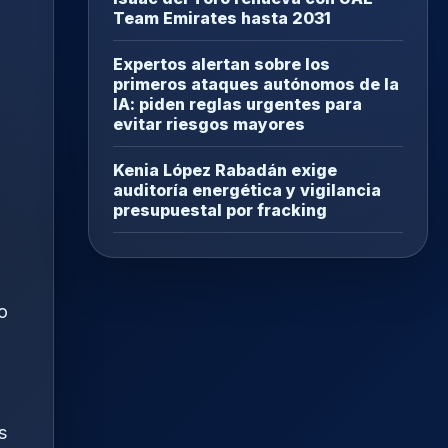
Team Emirates hasta 2031
Expertos alertan sobre los
primeros ataques autónomos de la
IA: piden reglas urgentes para
evitar riesgos mayores
Kenia López Rabadán exige
auditoría energética y vigilancia
presupuestal por fracking
o
s