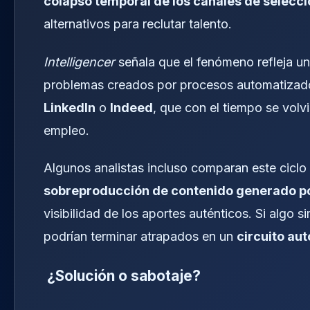
colapso temporal de los canales de selecci
alternativos para reclutar talento.
Intelligencer
señala que el fenómeno refleja u
problemas creados por procesos automatizados
LinkedIn
o
Indeed
, que con el tiempo se volv
empleo.
Algunos analistas incluso comparan este ciclo 
sobreproducción de contenido generado po
visibilidad de los aportes auténticos. Si algo s
podrían terminar atrapados en un
circuito au
¿Solución o sabotaje?