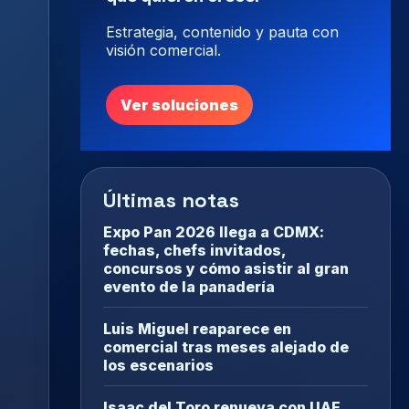
Estrategia, contenido y pauta con
visión comercial.
Ver soluciones
Últimas notas
Expo Pan 2026 llega a CDMX:
fechas, chefs invitados,
concursos y cómo asistir al gran
evento de la panadería
Luis Miguel reaparece en
comercial tras meses alejado de
los escenarios
Isaac del Toro renueva con UAE