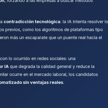
ón
, forzando a las empresas a buscar métodos
na
contradicción tecnológica
: la IA intenta resolver l
 previos, como los algoritmos de plataformas tipo
ieron más un escaparate que un puente real hacia el
con lo ocurrido en redes sociales: una
r IA
que degrada la calidad general y reduce la
imilar ocurre en el mercado laboral, los candidatos
tomatizado sin ventajas reales
.