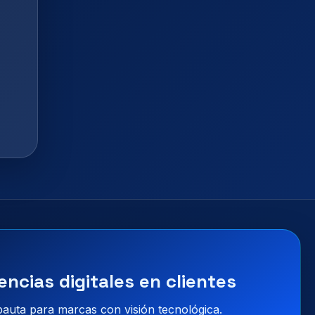
encias digitales en clientes
 pauta para marcas con visión tecnológica.