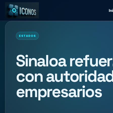
In
ESTADOS
Sinaloa refue
con autorida
empresarios