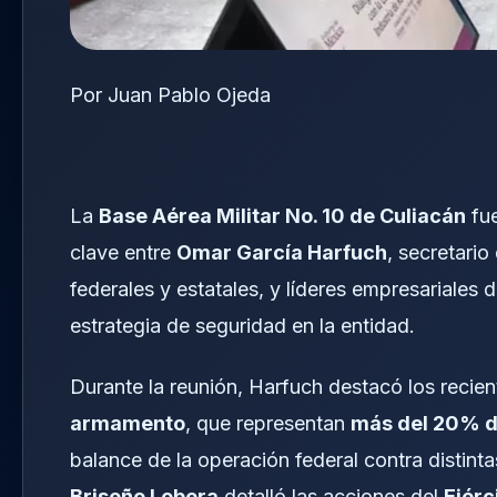
Por Juan Pablo Ojeda
La
Base Aérea Militar No. 10 de Culiacán
fue
clave entre
Omar García Harfuch
, secretario
federales y estatales, y líderes empresariales 
estrategia de seguridad en la entidad.
Durante la reunión, Harfuch destacó los recie
armamento
, que representan
más del 20% de
balance de la operación federal contra distintas
Briseño Lobera
detalló las acciones del
Ejérc