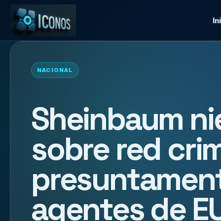
In
NACIONAL
Sheinbaum ni
sobre red cri
presuntament
agentes de E