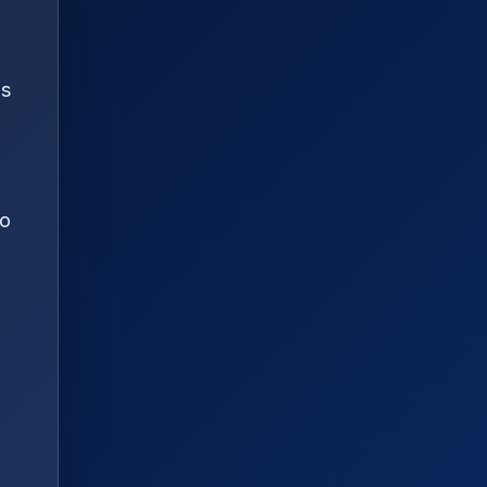
os
po