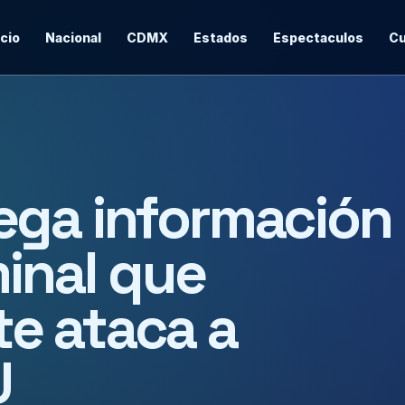
icio
Nacional
CDMX
Estados
Espectaculos
Cu
ega información
minal que
e ataca a
U