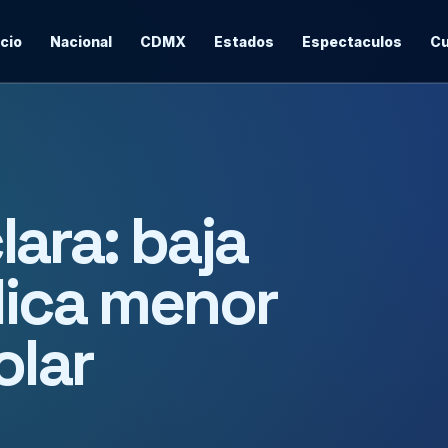
icio
Nacional
CDMX
Estados
Espectaculos
Cu
ara: baja
lica menor
olar