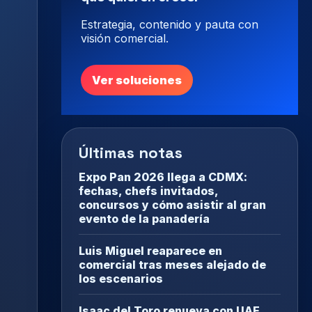
Estrategia, contenido y pauta con
visión comercial.
Ver soluciones
Últimas notas
Expo Pan 2026 llega a CDMX:
fechas, chefs invitados,
concursos y cómo asistir al gran
evento de la panadería
Luis Miguel reaparece en
comercial tras meses alejado de
los escenarios
Isaac del Toro renueva con UAE