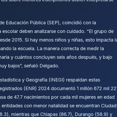
a de Educación Pública (SEP), coincidió con la
a escolar deben analizarse con cuidado. “El grupo de
sde 2015. Si hay menos niños y niñas, esto impacta l
nando la escuela. La manera correcta de medir la
maria y cuántos concluyen seis años después, y bajo
muy bajos”, señaló Delgado.
Estadística y Geografía (INEGI) respaldan estas
Registrados (ENR) 2024 documentó 1 millón 672 mil 22
tasa de 47.7 nacimientos por cada mil mujeres en edad
as entidades con menor natalidad se encuentran Ciudad
8.3), mientras que Chiapas (86.7), Durango (58.9) y