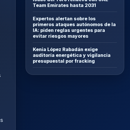
Team Emirates hasta 2031
Expertos alertan sobre los
primeros ataques autónomos de la
IA: piden reglas urgentes para
evitar riesgos mayores
Kenia López Rabadán exige
auditoría energética y vigilancia
presupuestal por fracking
s
,
os