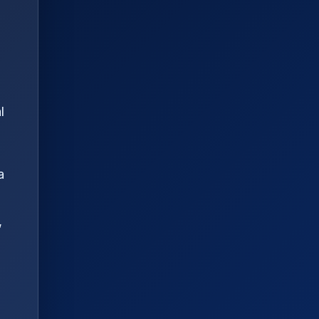
l
a
,