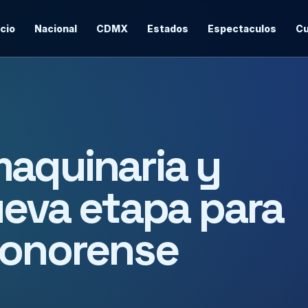
icio
Nacional
CDMX
Estados
Espectaculos
Cu
aquinaria y
ueva etapa para
sonorense