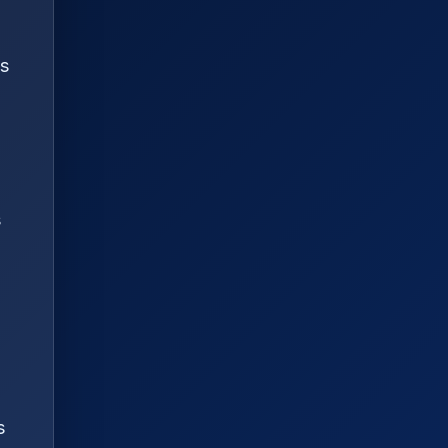
as
s
s