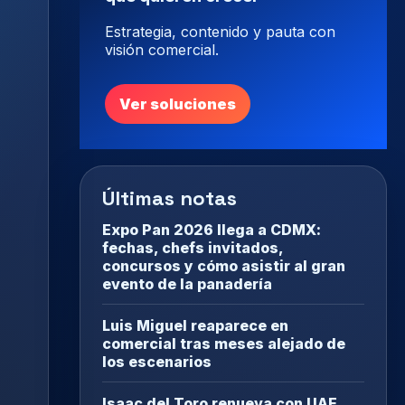
Estrategia, contenido y pauta con
visión comercial.
Ver soluciones
Últimas notas
Expo Pan 2026 llega a CDMX:
fechas, chefs invitados,
concursos y cómo asistir al gran
evento de la panadería
Luis Miguel reaparece en
comercial tras meses alejado de
los escenarios
Isaac del Toro renueva con UAE