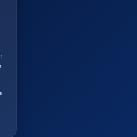
n
r
ar
r