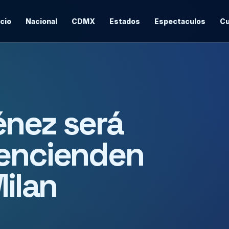
icio
Nacional
CDMX
Estados
Espectaculos
Cu
énez será
 encienden
Milan