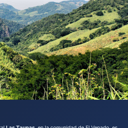
ral
Las Taunas
, en la comunidad de El Venado, es