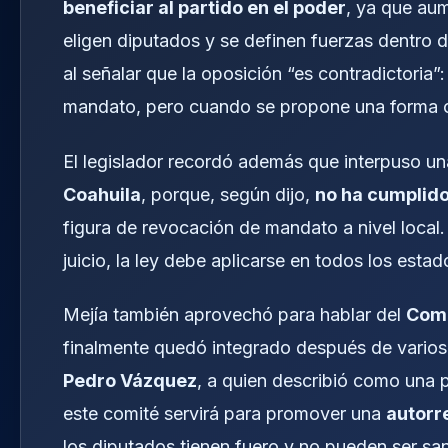
beneficiar al partido en el poder
, ya que aum
eligen diputados y se definen fuerzas dentro d
al señalar que la oposición “es contradictoria”
mandato, pero cuando se propone una forma co
El legislador recordó además que interpuso u
Coahuila
, porque, según dijo,
no ha cumplido
figura de revocación de mandato a nivel local.
juicio, la ley debe aplicarse en todos los esta
Mejía también aprovechó para hablar del
Comi
finalmente quedó integrado después de varios 
Pedro Vázquez
, a quien describió como una
este comité servirá para promover una
autorr
los diputados tienen fuero y no pueden ser sa