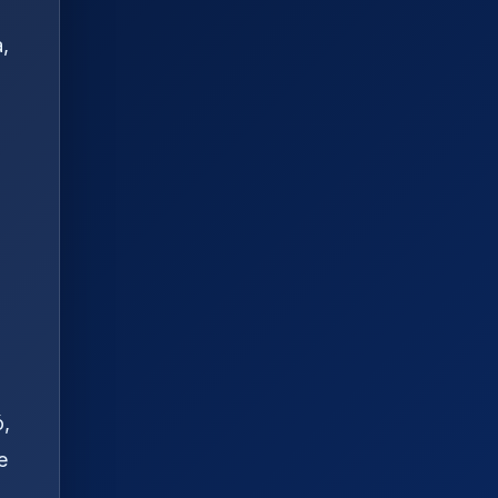
,
ó,
e