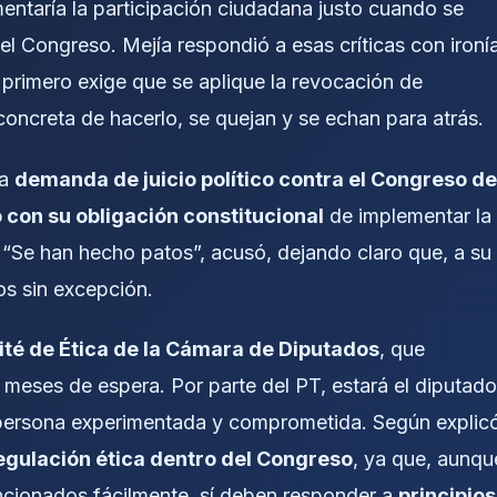
entaría la participación ciudadana justo cuando se
el Congreso. Mejía respondió a esas críticas con ironía
: primero exige que se aplique la revocación de
ncreta de hacerlo, se quejan y se echan para atrás.
na
demanda de juicio político contra el Congreso de
 con su obligación constitucional
de implementar la
 “Se han hecho patos”, acusó, dejando claro que, a su
dos sin excepción.
té de Ética de la Cámara de Diputados
, que
meses de espera. Por parte del PT, estará el diputado
 persona experimentada y comprometida. Según explic
egulación ética dentro del Congreso
, ya que, aunqu
ncionados fácilmente, sí deben responder a
principios