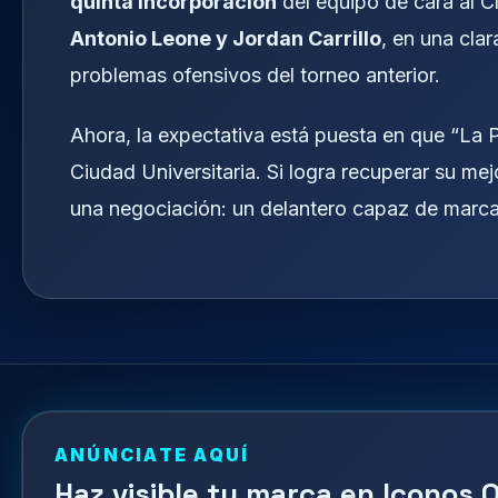
quinta incorporación
del equipo de cara al C
Antonio Leone y Jordan Carrillo
, en una clar
problemas ofensivos del torneo anterior.
Ahora, la expectativa está puesta en que “La 
Ciudad Universitaria. Si logra recuperar su m
una negociación: un delantero capaz de marcar
ANÚNCIATE AQUÍ
Haz visible tu marca en Iconos O