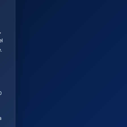
,
el
.
0
a