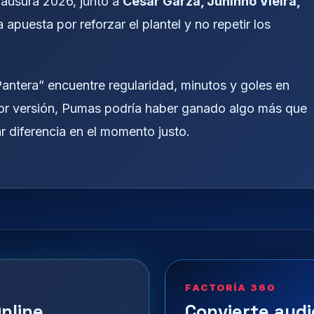
lausura 2026, junto a
César Garza, Juninho Vieira,
a apuesta por reforzar el plantel y no repetir los
Pantera” encuentre regularidad, minutos y goles en
ejor versión, Pumas podría haber ganado algo más que
 diferencia en el momento justo.
FACTORÍA 360
nline
Convierte audi